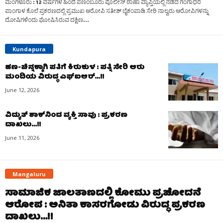
ಮಂಗಳೂರು : 12 ವರ್ಷಗಳ ಹಿಂದೆ ಪಣಂಬೂರು ಪೊಲೀಸ್ ಠಾಣಾ ವ್ಯಾಪ್ತಿಯಲ್ಲಿ ನಡೆದ ಗಂಗಾಧರ
ಪಾಂಗಾಳ ಕೊಲೆ ಪ್ರಕರಣದಲ್ಲಿ ಪ್ರಮುಖ ಆರೋಪಿ ಸತೀಶ್ ಬೈಕಂಪಾಡಿ ಸೇರಿ ನಾಲ್ವರು ಆರೋಪಿಗಳನ್ನು
ದೋಷಿಗಳೆಂದು ಘೋಷಿಸಿರುವ ದಕ್ಷಿಣ...
Kundapura
ಹಣ-ಚಿನ್ನಕ್ಕಾಗಿ ಪತಿಗೆ ಕಿರುಕುಳ : ಪತ್ನಿ ಸೇರಿ ಆರು
ಮಂದಿಯ ವಿರುದ್ಧ ಎಫ್‌ಐಆರ್…!!
June 12, 2026
ವಿದ್ಯುತ್‌ ಶಾಕ್‌ನಿಂದ ವ್ಯಕ್ತಿ ಸಾವು : ಪ್ರಕರಣ
ದಾಖಲು…!!
June 11, 2026
Mangaluru
ಸಾಮಾಜಿಕ ಜಾಲತಾಣದಲ್ಲಿ ಕೋಮು ಪ್ರಚೋದನೆ
ಆರೋಪ : ಅನಿತಾ ಕಾಸರಗೋಡು ವಿರುದ್ಧ ಪ್ರಕರಣ
ದಾಖಲು…!!