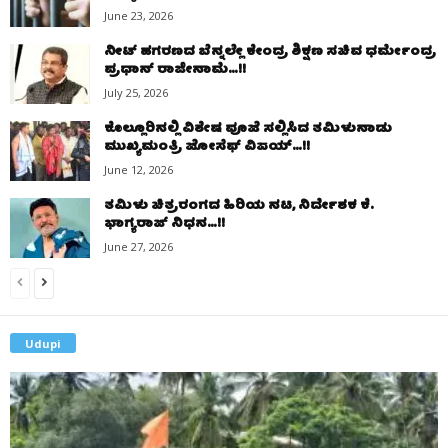
June 23, 2026
ನೀಟ್ ಹಗರಣದ ಬೆನ್ನಲ್ಲೇ ಕೇಂದ್ರ ಶಿಕ್ಷಣ ಸಚಿವ ಧರ್ಮೇಂದ್ರ
ಪ್ರಧಾನ್ ರಾಜೀನಾಮೆ…!!
July 25, 2026
ಕೊಲ್ಲೂರಿನಲ್ಲಿ ವಿಶೇಷ ಪೂಜೆ ಸಲ್ಲಿಸಿದ ತಮಿಳುನಾಡು
ಮುಖ್ಯಮಂತ್ರಿ ಜೋಸೆಫ್ ವಿಜಯ್…!!
June 12, 2026
ತಮಿಳು ಚಿತ್ರರಂಗದ ಹಿರಿಯ ನಟ, ನಿರ್ದೇಶಕ ಕೆ.
ಭಾಗ್ಯರಾಜ್ ನಿಧನ…!!
June 27, 2026
Udupi