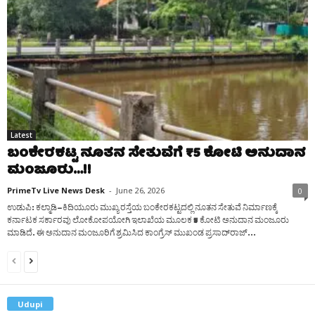
Latest
ಬಂಕೇರಕಟ್ಟ ನೂತನ ಸೇತುವೆಗೆ ₹5 ಕೋಟಿ ಅನುದಾನ
ಮಂಜೂರು…!!
PrimeTv Live News Desk
-
June 26, 2026
0
ಉಡುಪಿ: ಕಲ್ಮಾಡಿ–ಕಿದಿಯೂರು ಮುಖ್ಯ ರಸ್ತೆಯ ಬಂಕೇರಕಟ್ಟದಲ್ಲಿ ನೂತನ ಸೇತುವೆ ನಿರ್ಮಾಣಕ್ಕೆ
ಕರ್ನಾಟಕ ಸರ್ಕಾರವು ಲೋಕೋಪಯೋಗಿ ಇಲಾಖೆಯ ಮೂಲಕ ₹5 ಕೋಟಿ ಅನುದಾನ ಮಂಜೂರು
ಮಾಡಿದೆ. ಈ ಅನುದಾನ ಮಂಜೂರಿಗೆ ಶ್ರಮಿಸಿದ ಕಾಂಗ್ರೆಸ್ ಮುಖಂಡ ಪ್ರಸಾದ್‌ರಾಜ್...
Udupi