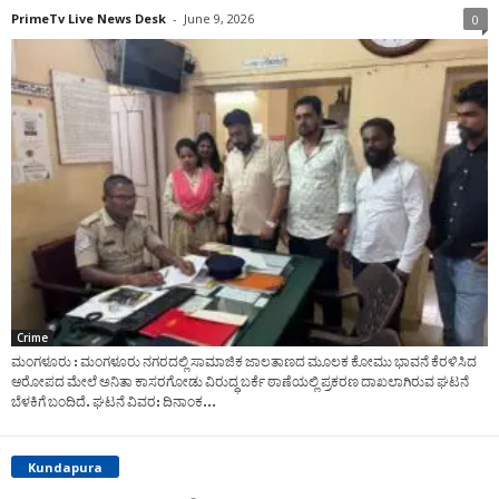
PrimeTv Live News Desk
-
June 9, 2026
0
Crime
ಮಂಗಳೂರು : ಮಂಗಳೂರು ನಗರದಲ್ಲಿ ಸಾಮಾಜಿಕ ಜಾಲತಾಣದ ಮೂಲಕ ಕೋಮು ಭಾವನೆ ಕೆರಳಿಸಿದ
ಆರೋಪದ ಮೇಲೆ ಅನಿತಾ ಕಾಸರಗೋಡು ವಿರುದ್ಧ ಬರ್ಕೆ ಠಾಣೆಯಲ್ಲಿ ಪ್ರಕರಣ ದಾಖಲಾಗಿರುವ ಘಟನೆ
ಬೆಳಕಿಗೆ ಬಂದಿದೆ. ಘಟನೆ ವಿವರ: ದಿನಾಂಕ...
Kundapura