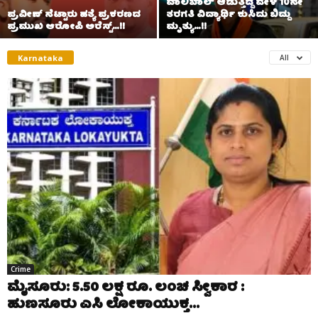
ವಾಲಿಬಾಲ್ ಆಡುತ್ತಿದ್ದ ವೇಳೆ 10ನೇ
ಪ್ರವೀಣ್ ನೆಟ್ಟಾರು ಹತ್ಯೆ ಪ್ರಕರಣದ
ತರಗತಿ ವಿದ್ಯಾರ್ಥಿ ಕುಸಿದು ಬಿದ್ದು
ಪ್ರಮುಖ ಆರೋಪಿ ಅರೆಸ್ಟ್…!!
ಮೃತ್ಯು…!!
Karnataka
All
Crime
ಮೈಸೂರು: 5.50 ಲಕ್ಷ ರೂ. ಲಂಚ ಸ್ವೀಕಾರ :
ಹುಣಸೂರು ಎಸಿ ಲೋಕಾಯುಕ್ತ...