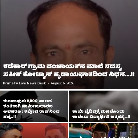
ಕಡೆಕಾರ್ ಗ್ರಾಮ ಪಂಚಾಯತ್‌ನ ಮಾಜಿ ಸದಸ್ಯ
ಸತೀಶ್ ಕೋಟ್ಯಾನ್ ಹೃದಾಯಘಾತದಿಂದ ನಿಧನ….!!
PrimeTv Live News Desk
-
August 6, 2026
ಕುಂದಾಪುರ: ₹1,800 ಸಾಲದ
ಕಂತಿಗಾಗಿ ಜಾಮೀನುದಾರನ
ಅಪಹರಣ : ಕಬ್ಬಿಣದ ರಾಡ್‌ನಿಂದ
ತಾಯಿ ಬೈದಿದ್ದಕ್ಕೆ ಮನನೊಂದು
ಹಲ್ಲೆ…!!
ಕಾಲೇಜು ವಿದ್ಯಾರ್ಥಿನಿ ಆತ್ಮಹತ್ಯೆ…!!