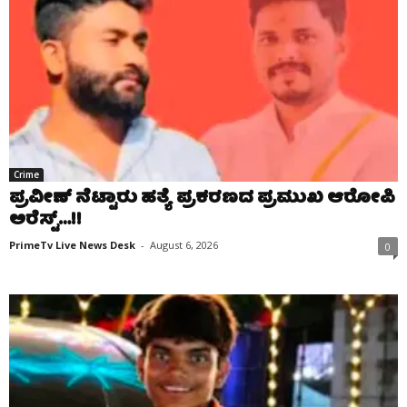
Crime
ಪ್ರವೀಣ್ ನೆಟ್ಟಾರು ಹತ್ಯೆ ಪ್ರಕರಣದ ಪ್ರಮುಖ ಆರೋಪಿ
ಅರೆಸ್ಟ್…!!
PrimeTv Live News Desk
-
August 6, 2026
0