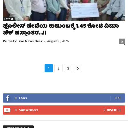
Latest
ಪೊಲೀಸ್ ಪೇದೆಯ ಕುಟುಂಬಕ್ಕೆ 1.45 ಕೋಟಿ ವಿಮಾ
ಚೆಕ್ ಹಸ್ತಾಂತರ…!!
PrimeTv Live News Desk
-
August 6, 2026
0
1
2
3
0
Fans
LIKE
0
Subscribers
SUBSCRIBE