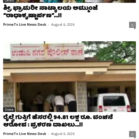
Latest
ಶ್ರೀ ಭ್ರಾಮರೀ ನಾಟ್ಯಾಲಯ ಅಮ್ಮುಂಜೆ
“ರಾಧಾಕೃಷ್ಣಾರ್ಪಣ”…!!
PrimeTv Live News Desk
-
August 6, 2026
0
Crime
ರೈಲ್ವೆ ಗುತ್ತಿಗೆ ಹೆಸರಲ್ಲಿ 94.81 ಲಕ್ಷ ರೂ. ವಂಚನೆ
ಆರೋಪ : ಪ್ರಕರಣ ದಾಖಲು…!!
PrimeTv Live News Desk
-
August 6, 2026
0