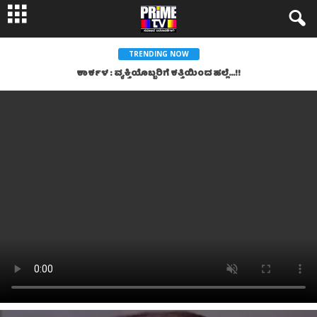
TRENDING NOW
ಕಾರ್ಕಳ : ವ್ಯಕ್ತಿಯೊಬ್ಬರಿಗೆ ಕತ್ತಿಯಿಂದ ಹಲ್ಲೆ…!!