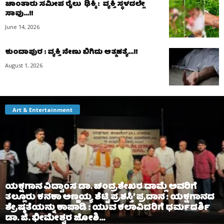
ಚಾಂತಾರು ಸಮೀಪ ರೈಲು ಢಿಕ್ಕಿ : ವ್ಯಕ್ತಿ ಸ್ಥಳದಲ್ಲೇ
ಸಾವು…!!
June 14, 2026
ಕುಂದಾಪುರ : ವ್ಯಕ್ತಿ ನೇಣು ಬಿಗಿದು ಆತ್ಮಹತ್ಯೆ…!!
August 1, 2026
Art & Entertainment
ಯಕ್ಷಗಾನ ವಿದ್ವಾಂಸ ಡಾ. ಚಂದ್ರಶೇಖರ ದಾಮ್ಲೆ ಅವರಿಗೆ
ತಲ್ಲೂರು ಕನಕಾ ಅಣ್ಣಯ್ಯ ಶೆಟ್ಟಿ ಪ್ರಶಸ್ತಿ’ ಪ್ರದಾನ : ಯಕ್ಷಗಾನದ
ಶ್ರೇಷ್ಠತೆಯನ್ನು ಕಾಪಾಡಿ : ಯುವ ಕಲಾವಿದರಿಗೆ ಧರ್ಮದರ್ಶಿ
ಡಾ. ಜಿ. ಭೀಮೇಶ್ವರ ಜೋಶಿ...