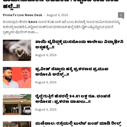
ಜಾಮೀನುದಾರನ ಅಪಹರಣ : ಕಬ್ಬಿಣದ ರಾಡ್‌ನಿಂದ
ಹಲ್ಲೆ…!!
PrimeTv Live News Desk
-
August 6, 2026
0
ಕುಂದಾಪುರ: ಕೇವಲ ₹1,800 ಸಾಲದ ಕಂತು ಬಾಕಿ ಇದೆ ಎಂಬ ಕಾರಣಕ್ಕೆ ಸಾಲದ ಜಾಮೀನುದಾರನನ್ನು
ಕಾರಿನಲ್ಲಿ ಅಪಹರಿಸಿ, ಕಬ್ಬಿಣದ ರಾಡ್‌ನಿಂದ ಭೀಕರವಾಗಿ ಹಲ್ಲೆ ನಡೆಸಿ ಬೈಕ್‌ ಎತ್ತೊಯ್ದಿರುವ ಘಟನೆ
ಬ್ರಹ್ಮಾವರ ಪೊಲೀಸ್ ಠಾಣಾ...
ತಾಯಿ ಬೈದಿದ್ದಕ್ಕೆ ಮನನೊಂದು ಕಾಲೇಜು ವಿದ್ಯಾರ್ಥಿನಿ
ಆತ್ಮಹತ್ಯೆ…!!
August 6, 2026
ಪ್ರವೀಣ್ ನೆಟ್ಟಾರು ಹತ್ಯೆ ಪ್ರಕರಣದ ಪ್ರಮುಖ
ಆರೋಪಿ ಅರೆಸ್ಟ್…!!
August 6, 2026
ರೈಲ್ವೆ ಗುತ್ತಿಗೆ ಹೆಸರಲ್ಲಿ 94.81 ಲಕ್ಷ ರೂ. ವಂಚನೆ
ಆರೋಪ : ಪ್ರಕರಣ ದಾಖಲು…!!
August 6, 2026
ಮಣಿಪಾಲ: ರಸ್ತೆಯಲ್ಲಿ ಬುಲೆಟ್ ಜಂಪ್ ಮಾಡಿ ರೀಲ್ಸ್