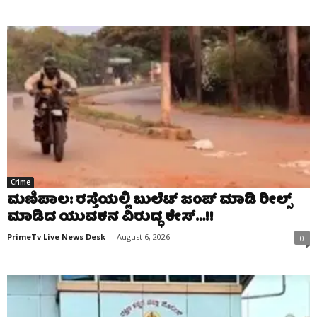
Crime
ಮಣಿಪಾಲ: ರಸ್ತೆಯಲ್ಲಿ ಬುಲೆಟ್ ಜಂಪ್ ಮಾಡಿ ರೀಲ್ಸ್
ಮಾಡಿದ ಯುವಕನ ವಿರುದ್ಧ ಕೇಸ್…!!
PrimeTv Live News Desk
-
August 6, 2026
0