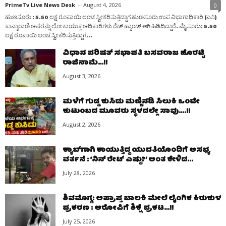
PrimeTv Live News Desk
-
August 4, 2026
0
ಹುಣಸೂರು : 5.50 ಲಕ್ಷ ರೂಪಾಯಿ ಲಂಚ ಸ್ವೀಕರಿಸುತ್ತಿದ್ದಾಗ ಹುಣಸೂರು ಉಪ ವಿಭಾಗಾಧಿಕಾರಿ (ಎಸಿ)
ಕಾವ್ಯಾರಾಣಿ ಅವರನ್ನು ಲೋಕಾಯುಕ್ತ ಅಧಿಕಾರಿಗಳು ರೆಡ್ ಹ್ಯಾಂಡ್ ಆಗಿ ಹಿಡಿದಿದ್ದಾರೆ. ಮೈಸೂರು: 5.50
ಲಕ್ಷ ರೂಪಾಯಿ ಲಂಚ ಸ್ವೀಕರಿಸುತ್ತಿದ್ದಾಗ...
ವಿಧಾನ ಪರಿಷತ್‌ ಸಭಾಪತಿ ಬಸವರಾಜ ಹೊರಟ್ಟಿ
ರಾಜಿನಾಮೆ…!!
August 3, 2026
ಮಳೆಗೆ ಗುಡ್ಡ ಕುಸಿದು ಮಣ್ಣಿನಡಿ ಸಿಲುಕಿ ಒಂದೇ
ಕುಟುಂಬದ ಮೂವರು ಸ್ಥಳದಲ್ಲೇ ಸಾವು….!!
August 2, 2026
ಕ್ಯಾಬ್‌ಗಾಗಿ ಕಾಯುತ್ತಿದ್ದ ಯುವತಿಯೊಂದಿಗೆ ಅಸಭ್ಯ
ವರ್ತನೆ : ‘ನಿನ್ ರೇಟ್ ಎಷ್ಟು?’ ಅಂತ ಕೇಳಿದ...
July 28, 2026
ಶಿವಮೊಗ್ಗ: ಅಪ್ರಾಪ್ತ ಬಾಲಕಿ ಮೇಲೆ ಲೈಂಗಿಕ ಕಿರುಕುಳ
ಪ್ರಕರಣ : ಆರೋಪಿಗೆ ಶಿಕ್ಷೆ ಪ್ರಕಟ…!!
July 25, 2026