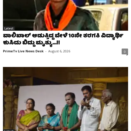
Latest
ವಾಲಿಬಾಲ್ ಆಡುತ್ತಿದ್ದ ವೇಳೆ 10ನೇ ತರಗತಿ ವಿದ್ಯಾರ್ಥಿ
ಕುಸಿದು ಬಿದ್ದು ಮೃತ್ಯು…!!
PrimeTv Live News Desk
-
August 6, 2026
0