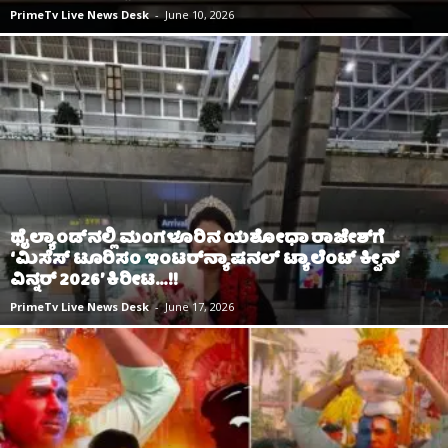
PrimeTv Live News Desk
-
June 10, 2026
ಥೈಲ್ಯಾಂಡ್‌ನಲ್ಲಿ ಮಂಗಳೂರಿನ ಯಶೋಧಾ ರಾಜೇಶ್‌ಗೆ
‘ಮಿಸೆಸ್ ಟೂರಿಸಂ ಇಂಟರ್‌ನ್ಯಾಷನಲ್ ಟ್ಯಾಲೆಂಟ್ ಕ್ವೀನ್
ವಿನ್ನರ್ 2026’ ಕಿರೀಟ…!!
PrimeTv Live News Desk
-
June 17, 2026