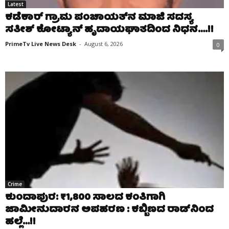
Latest
ಕಡೆಕಾರ್ ಗ್ರಾಮ ಪಂಚಾಯತ್‌ನ ಮಾಜಿ ಸದಸ್ಯ
ಸತೀಶ್ ಕೋಟ್ಯಾನ್ ಹೃದಾಯಘಾತದಿಂದ ನಿಧನ….!!
PrimeTv Live News Desk
-
August 6, 2026
0
Crime
ಕುಂದಾಪುರ: ₹1,800 ಸಾಲದ ಕಂತಿಗಾಗಿ
ಜಾಮೀನುದಾರನ ಅಪಹರಣ : ಕಬ್ಬಿಣದ ರಾಡ್‌ನಿಂದ
ಹಲ್ಲೆ…!!