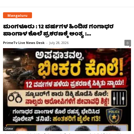
Mangaluru
ಮಂಗಳೂರು : 12 ವರ್ಷಗಳ ಹಿಂದಿನ ಗಂಗಾಧರ
ಪಾಂಗಾಳ ಕೊಲೆ ಪ್ರಕರಣಕ್ಕೆ ಅಂತ್ಯ :...
PrimeTv Live News Desk
-
July 28, 2026
0
Crime