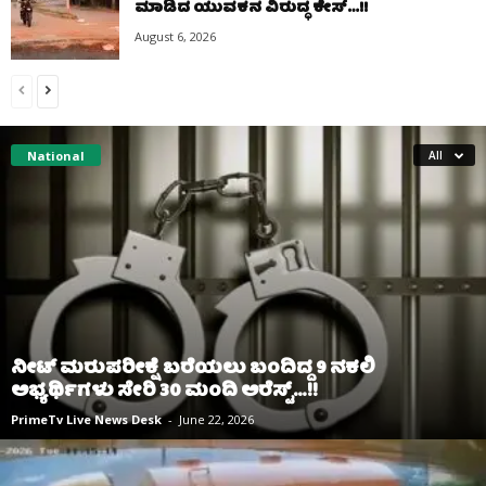
ಮಾಡಿದ ಯುವಕನ ವಿರುದ್ಧ ಕೇಸ್…!!
August 6, 2026
National
All
ನೀಟ್‌ ಮರುಪರೀಕ್ಷೆ ಬರೆಯಲು ಬಂದಿದ್ದ 9 ನಕಲಿ
ಅಭ್ಯರ್ಥಿಗಳು ಸೇರಿ 30 ಮಂದಿ ಅರೆಸ್ಟ್‌…!!
PrimeTv Live News Desk
-
June 22, 2026