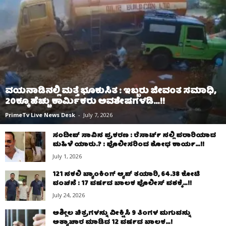
ವಯನಾಡಿನಲ್ಲಿ ಮತ್ತೆ ಭೂಕುಸಿತ : ಇಬ್ಬರು ಜೀವಂತ ಸಮಾಧಿ,
20ಕ್ಕೂ ಹೆಚ್ಚು ಕಾರ್ಮಿಕರು ಅವಶೇಷಗಳಡಿ…!!
PrimeTv Live News Desk
-
July 7, 2026
ಸಂದೀಪ್ ಸಾವಿನ ಪ್ರಕರಣ : ರೆಸಾರ್ಟ್ ನಲ್ಲಿ ಪರಾರಿಯಾದ
ಮಹಿಳೆ ಯಾರು.? : ಪೊಲೀಸರಿಂದ ಶೋಧ ಕಾರ್ಯ…!!
July 1, 2026
121 ನಕಲಿ ಬ್ಯಾಂಕಿಂಗ್ ಆ್ಯಪ್ ತಯಾರಿ, ₹64.38 ಕೋಟಿ
ವಂಚನೆ : 17 ವರ್ಷದ ಬಾಲಕ ಪೊಲೀಸ್ ವಶಕ್ಕೆ…!!
July 24, 2026
ಅಶ್ಲೀಲ ಚಿತ್ರಗಳನ್ನು ವೀಕ್ಷಿಸಿ 9 ತಿಂಗಳ ಮಗುವನ್ನು
ಅತ್ಯಾಚಾರ ಮಾಡಿದ 12 ವರ್ಷದ ಬಾಲಕ…!