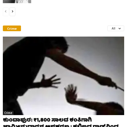
Crime
All
Crime
ಕುಂದಾಪುರ: ₹1,800 ಸಾಲದ ಕಂತಿಗಾಗಿ