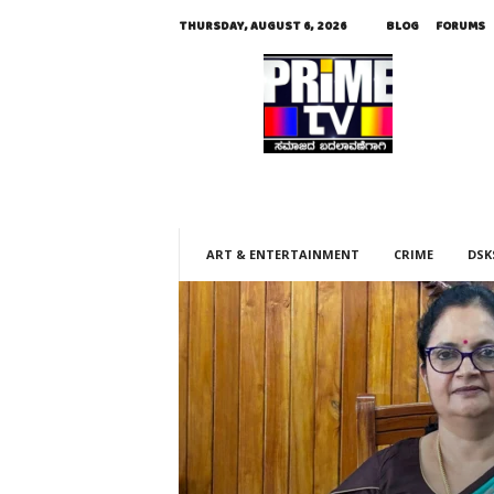
THURSDAY, AUGUST 6, 2026
BLOG
FORUMS
p
r
i
m
e
t
v
l
i
v
ART & ENTERTAINMENT
CRIME
DSK
e
.
i
n