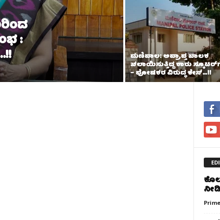
0ರಿಂದ
ಂಭ :
…!!
ಮಣಿಪಾಲ: ಅಪ್ರಾಪ್ತ ಬಾಲಕ
ಚಲಾಯಿಸುತ್ತಿದ್ದ ಕಾರು ಸ್ಕೂಟರ್‌ಗೆ 
– ಪೋಷಕರ ವಿರುದ್ಧ ಕೇಸ್…!!
ED
ಕೊಲ್
ನೀಡಿ
Prime