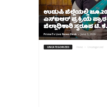
ಉಡುಪಿ ಜಿಲ್ಲೆಯಲ್ಲಿ ಜೂ.2
ಎಸ್ಐಆರ್ ಪ್ರಕ್ರಿಯೆ ಪ್ರಾರ
ಜಿಲ್ಲಾಧಿಕಾರಿ ಸ್ವರೂಪ ಟಿ. ಕೆ
PrimeTv Live News Desk
-
June 3, 2026
UNCATEGORIZED
Home
Uncategorized