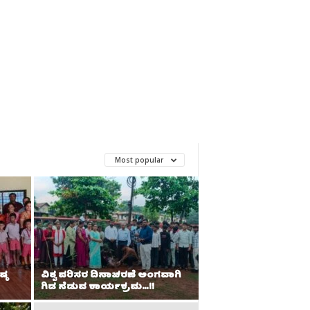
Most popular
್ಠ
ವಿಶ್ವ ಪರಿಸರ ದಿನಾಚರಣೆ ಅಂಗವಾಗಿ
ಗಿಡ ನೆಡುವ ಕಾರ್ಯಕ್ರಮ…!!