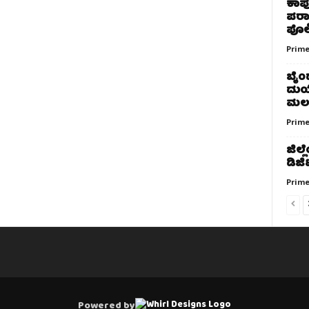
ಕಾಪು
ಪರಾ
ಪೊಲೀ
Prime
ಬೈಂದ
ದುರ್
ಮಲಮ
Prime
ಜಿಲ್
ಡಿಜಿ
Prime
Powered by