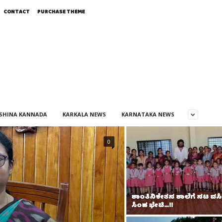
CONTACT
PURCHASE THEME
SHINA KANNADA
KARKALA NEWS
KARNATAKA NEWS
0
ಶಾಂತಿನಿಕೇತನ ಶಾಲೆಗೆ ನಟ ವಸಿಷ
ಸಿಂಹ ಭೇಟಿ…!!