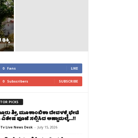
ಢಿಕ್ಕಿ
0
Fans
LIKE
0
Subscribers
SUBSCRIBE
ITOR PICKS
ಲೂರು ಶ್ರೀ ಮೂಕಾಂಬಿಕಾ ದೇವಳಕ್ಕೆ ಭೇಟಿ
 ವಿಶೇಷ ಪೂಜೆ ಸಲ್ಲಿಸಿದ ಅಣ್ಣಾಮಲೈ…!!
Tv Live News Desk
-
July 15, 2026