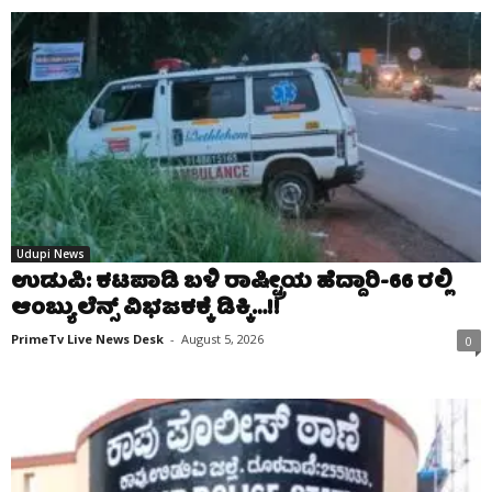
Udupi News
ಉಡುಪಿ: ಕಟಪಾಡಿ ಬಳಿ ರಾಷ್ಟ್ರೀಯ ಹೆದ್ದಾರಿ-66 ರಲ್ಲಿ
ಆಂಬ್ಯುಲೆನ್ಸ್ ವಿಭಜಕಕ್ಕೆ ಡಿಕ್ಕಿ…!!
PrimeTv Live News Desk
-
August 5, 2026
0