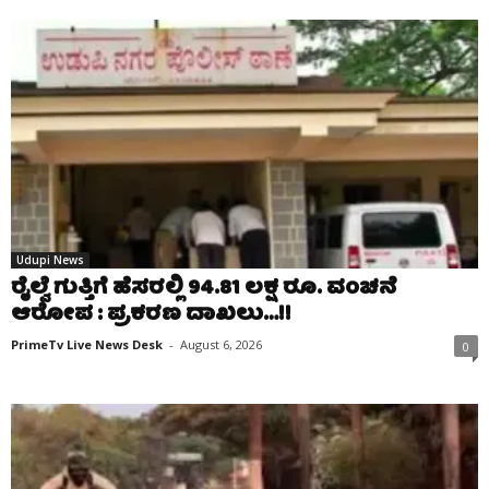
Udupi News
ರೈಲ್ವೆ ಗುತ್ತಿಗೆ ಹೆಸರಲ್ಲಿ 94.81 ಲಕ್ಷ ರೂ. ವಂಚನೆ
ಆರೋಪ : ಪ್ರಕರಣ ದಾಖಲು…!!
PrimeTv Live News Desk
-
August 6, 2026
0