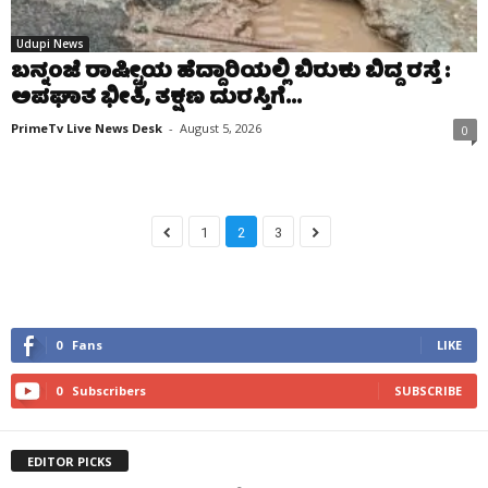
Udupi News
ಬನ್ನಂಜೆ ರಾಷ್ಟ್ರೀಯ ಹೆದ್ದಾರಿಯಲ್ಲಿ ಬಿರುಕು ಬಿದ್ದ ರಸ್ತೆ :
ಅಪಘಾತ ಭೀತಿ, ತಕ್ಷಣ ದುರಸ್ತಿಗೆ...
PrimeTv Live News Desk
-
August 5, 2026
0
1
2
3
0
Fans
LIKE
0
Subscribers
SUBSCRIBE
EDITOR PICKS