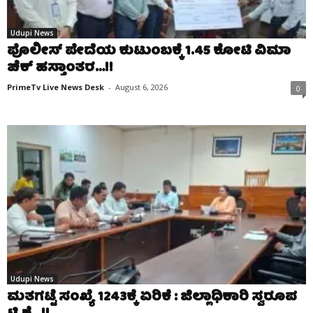
Udupi News
ಪೊಲೀಸ್ ಪೇದೆಯ ಕುಟುಂಬಕ್ಕೆ 1.45 ಕೋಟಿ ವಿಮಾ
ಚೆಕ್ ಹಸ್ತಾಂತರ…!!
PrimeTv Live News Desk
-
August 6, 2026
0
Udupi News
ಮತಗಟ್ಟೆ ಸಂಖ್ಯೆ 1243ಕ್ಕೆ ಏರಿಕೆ : ಜಿಲ್ಲಾಧಿಕಾರಿ ಸ್ವರೂಪ