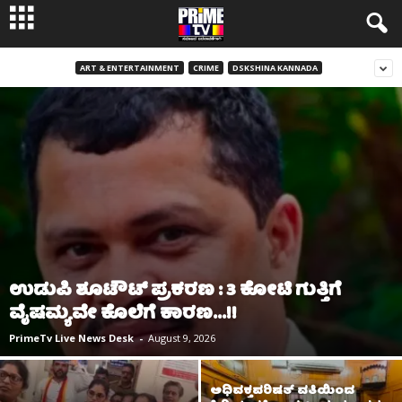
ART & ENTERTAINMENT
CRIME
DSKSHINA KANNADA
ಉಡುಪಿ ಶೂಟೌಟ್‌ ಪ್ರಕರಣ : 3 ಕೋಟಿ ಗುತ್ತಿಗೆ
ವೈಷಮ್ಯವೇ ಕೊಲೆಗೆ ಕಾರಣ…!!
PrimeTv Live News Desk
-
August 9, 2026
ಅಧಿವಕ್ತಪರಿಷತ್ ವತಿಯಿಂದ