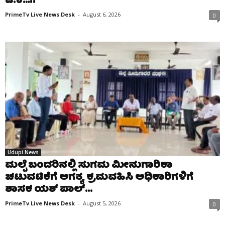
ಟಿ.ಕೆ…!!
PrimeTv Live News Desk
-
August 6, 2026
0
Udupi News
ಮಲ್ಪೆ ಬಂದರಿನಲ್ಲಿ ಸುಗಮ ಮೀನುಗಾರಿಕಾ
ಚಟುವಟಿಕೆಗೆ ಅಗತ್ಯ ಕ್ರಮವಹಿಸಿ ಅಧಿಕಾರಿಗಳಿಗೆ
ಶಾಸಕ ಯಶ್ ಪಾಲ್...
PrimeTv Live News Desk
-
August 5, 2026
0