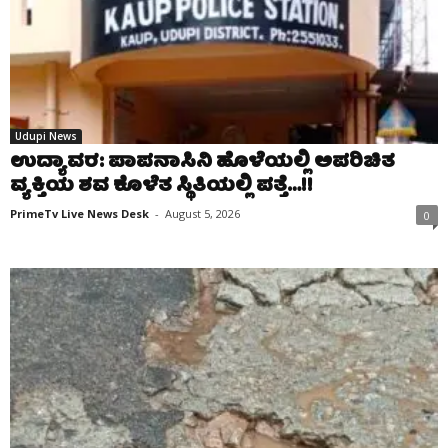
Udupi News
ಉದ್ಯಾವರ: ಪಾಪನಾಸಿನಿ ಹೊಳೆಯಲ್ಲಿ ಅಪರಿಚಿತ
ವ್ಯಕ್ತಿಯ ಶವ ಕೊಳೆತ ಸ್ಥಿತಿಯಲ್ಲಿ ಪತ್ತೆ…!!
PrimeTv Live News Desk
-
August 5, 2026
0