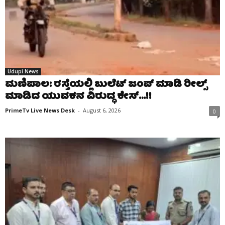
Udupi News
ಮಣಿಪಾಲ: ರಸ್ತೆಯಲ್ಲಿ ಬುಲೆಟ್ ಜಂಪ್ ಮಾಡಿ ರೀಲ್ಸ್
ಮಾಡಿದ ಯುವಕನ ವಿರುದ್ಧ ಕೇಸ್…!!
PrimeTv Live News Desk
-
August 6, 2026
0