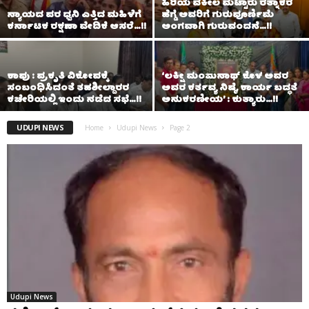
ಹಿರಿಯ ವಕೀಲ ಮಟ್ಟಾರು ರತ್ನಾಕರ
ನ್ಯಾಯದ ಪರ ಧ್ವನಿ ಎತ್ತಿದ ಮಹಿಳೆಗೆ
ಹೆಗ್ಡೆ ಅವರಿಗೆ ಗುರುಪೂರ್ಣಿಮೆ
ಕರ್ನಾಟಕ ರಕ್ಷಣಾ ವೇದಿಕೆ ಆಸರೆ…!!
ಅಂಗವಾಗಿ ಗುರುವಂದನೆ…!!
ಕಾಪು : ಪ್ರಕೃತಿ ವಿಕೋಪಕ್ಕೆ
‘ಲಕ್ಷೀ ಮಂಜುನಾಥ್ ಕೊಳ ಅವರ
ಸಂಬಂಧಿಸಿದಂತೆ ತಹಶೀಲ್ದಾರರ
ಅವರ ಕರ್ತವ್ಯ ನಿಷ್ಠೆ, ಕಾರ್ಯ ಬದ್ಧತೆ
ಕಚೇರಿಯಲ್ಲಿ ಇಂದು‌ ನಡೆದ ಸಭೆ…!!
ಅನುಕರಣೀಯ’ : ಕುತ್ಯಾರು…!!
UDUPI NEWS
Home
Udupi News
Page 2
Udupi News